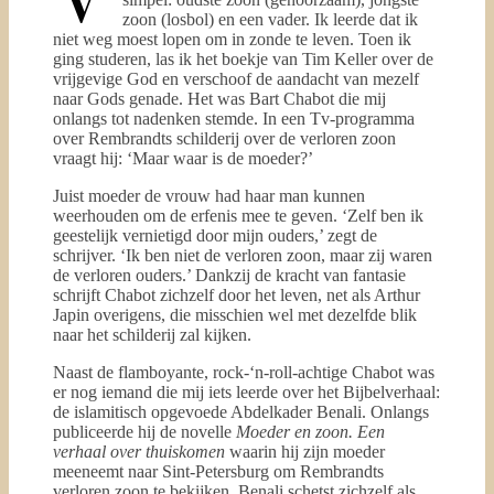
zoon (losbol) en een vader. Ik leerde dat ik
niet weg moest lopen om in zonde te leven. Toen ik
ging studeren, las ik het boekje van Tim Keller over de
vrijgevige God en verschoof de aandacht van mezelf
naar Gods genade. Het was Bart Chabot die mij
onlangs tot nadenken stemde. In een Tv-programma
over Rembrandts schilderij over de verloren zoon
vraagt hij: ‘Maar waar is de moeder?’
Juist moeder de vrouw had haar man kunnen
weerhouden om de erfenis mee te geven. ‘Zelf ben ik
geestelijk vernietigd door mijn ouders,’ zegt de
schrijver. ‘Ik ben niet de verloren zoon, maar zij waren
de verloren ouders.’ Dankzij de kracht van fantasie
schrijft Chabot zichzelf door het leven, net als Arthur
Japin overigens, die misschien wel met dezelfde blik
naar het schilderij zal kijken.
Naast de flamboyante, rock-‘n-roll-achtige Chabot was
er nog iemand die mij iets leerde over het Bijbelverhaal:
de islamitisch opgevoede Abdelkader Benali. Onlangs
publiceerde hij de novelle
Moeder en zoon. Een
verhaal over thuiskomen
waarin hij zijn moeder
meeneemt naar Sint-Petersburg om Rembrandts
verloren zoon te bekijken. Benali schetst zichzelf als