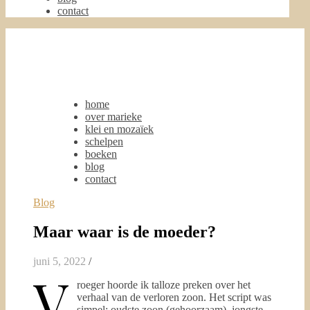
contact
home
over marieke
klei en mozaïek
schelpen
boeken
blog
contact
Blog
Maar waar is de moeder?
juni 5, 2022
/
V
roeger hoorde ik talloze preken over het
verhaal van de verloren zoon. Het script was
simpel: oudste zoon (gehoorzaam), jongste