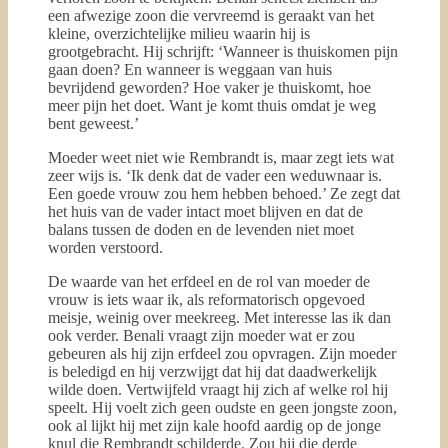
een afwezige zoon die vervreemd is geraakt van het
kleine, overzichtelijke milieu waarin hij is
grootgebracht. Hij schrijft: ‘Wanneer is thuiskomen pijn
gaan doen? En wanneer is weggaan van huis
bevrijdend geworden? Hoe vaker je thuiskomt, hoe
meer pijn het doet. Want je komt thuis omdat je weg
bent geweest.’
Moeder weet niet wie Rembrandt is, maar zegt iets wat
zeer wijs is. ‘Ik denk dat de vader een weduwnaar is.
Een goede vrouw zou hem hebben behoed.’ Ze zegt dat
het huis van de vader intact moet blijven en dat de
balans tussen de doden en de levenden niet moet
worden verstoord.
De waarde van het erfdeel en de rol van moeder de
vrouw is iets waar ik, als reformatorisch opgevoed
meisje, weinig over meekreeg. Met interesse las ik dan
ook verder. Benali vraagt zijn moeder wat er zou
gebeuren als hij zijn erfdeel zou opvragen. Zijn moeder
is beledigd en hij verzwijgt dat hij dat daadwerkelijk
wilde doen. Vertwijfeld vraagt hij zich af welke rol hij
speelt. Hij voelt zich geen oudste en geen jongste zoon,
ook al lijkt hij met zijn kale hoofd aardig op de jonge
knul die Rembrandt schilderde. Zou hij die derde