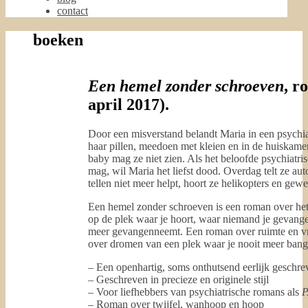
contact
boeken
Een hemel zonder schroeven
, r
april 2017).
Door een misverstand belandt Maria in een psychiat
haar pillen, meedoen met kleien en in de huiskam
baby mag ze niet zien. Als het beloofde psychiatrisc
mag, wil Maria het liefst dood. Overdag telt ze aut
tellen niet meer helpt, hoort ze helikopters en gew
Een hemel zonder schroeven is een roman over het
op de plek waar je hoort, waar niemand je gevange
meer gevangenneemt. Een roman over ruimte en vri
over dromen van een plek waar je nooit meer bang h
– Een openhartig, soms onthutsend eerlijk geschr
– Geschreven in precieze en originele stijl
– Voor liefhebbers van psychiatrische romans als
– Roman over twijfel, wanhoop en hoop