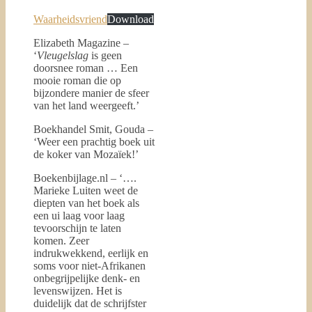
Waarheidsvriend
Download
Elizabeth Magazine –
‘
Vleugelslag
is geen
doorsnee roman … Een
mooie roman die op
bijzondere manier de sfeer
van het land weergeeft.’
Boekhandel Smit, Gouda –
‘Weer een prachtig boek uit
de koker van Mozaïek!’
Boekenbijlage.nl – ‘….
Marieke Luiten weet de
diepten van het boek als
een ui laag voor laag
tevoorschijn te laten
komen. Zeer
indrukwekkend, eerlijk en
soms voor niet-Afrikanen
onbegrijpelijke denk- en
levenswijzen. Het is
duidelijk dat de schrijfster