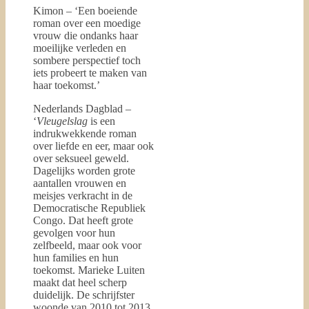
Kimon – ‘Een boeiende
roman over een moedige
vrouw die ondanks haar
moeilijke verleden en
sombere perspectief toch
iets probeert te maken van
haar toekomst.’
Nederlands Dagblad –
‘
Vleugelslag
is een
indrukwekkende roman
over liefde en eer, maar ook
over seksueel geweld.
Dagelijks worden grote
aantallen vrouwen en
meisjes verkracht in de
Democratische Republiek
Congo. Dat heeft grote
gevolgen voor hun
zelfbeeld, maar ook voor
hun families en hun
toekomst. Marieke Luiten
maakt dat heel scherp
duidelijk. De schrijfster
woonde van 2010 tot 2013