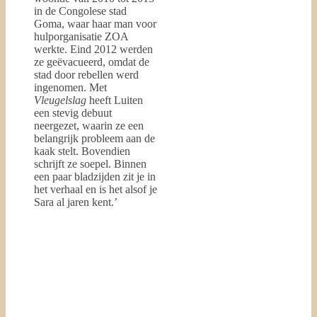
in de Congolese stad
Goma, waar haar man voor
hulporganisatie ZOA
werkte. Eind 2012 werden
ze geëvacueerd, omdat de
stad door rebellen werd
ingenomen. Met
Vleugelslag
heeft Luiten
een stevig debuut
neergezet, waarin ze een
belangrijk probleem aan de
kaak stelt. Bovendien
schrijft ze soepel. Binnen
een paar bladzijden zit je in
het verhaal en is het alsof je
Sara al jaren kent.’