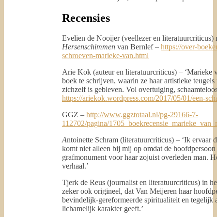
Recensies
Evelien de Nooijer (veellezer en literatuurcriticus
Hersenschimmen
van Bernlef –
https://over-boek
schroeven-marieke-van.html
Arie Kok (auteur en literatuurcriticus) – ‘Marieke 
boek te schrijven, waarin ze haar artistieke teugels
zichzelf is gebleven. Vol overtuiging, schaamteloo
https://ariekok.wordpress.com/2017/05/01/een-sc
GGZ –
http://www.ggztotaal.nl/pg-29166-7-
112702/pagina/1705_boekrecensie_marieke_van_
A
ntoinette Schram (literatuurcriticus) – ‘Ik ervaa
komt niet alleen bij mij op omdat de hoofdpersoon 
grafmonument voor haar zojuist overleden man. Het
verhaal.’
Tjerk de Reus (journalist en literatuurcriticus) in 
zeker ook origineel, dat Van Meijeren haar hoofdpe
bevindelijk-gereformeerde spiritualiteit en tegelijk
lichamelijk karakter geeft.’