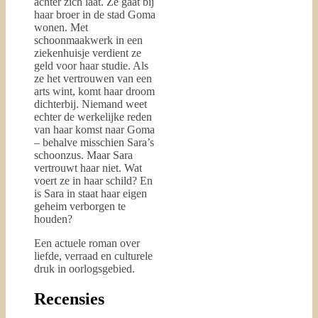
achter zich laat. Ze gaat bij
haar broer in de stad Goma
wonen. Met
schoonmaakwerk in een
ziekenhuisje verdient ze
geld voor haar studie. Als
ze het vertrouwen van een
arts wint, komt haar droom
dichterbij. Niemand weet
echter de werkelijke reden
van haar komst naar Goma
– behalve misschien Sara’s
schoonzus. Maar Sara
vertrouwt haar niet. Wat
voert ze in haar schild? En
is Sara in staat haar eigen
geheim verborgen te
houden?
Een actuele roman over
liefde, verraad en culturele
druk in oorlogsgebied.
Recensies