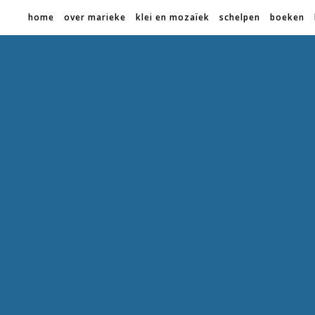
home
over marieke
klei en mozaïek
schelpen
boeken