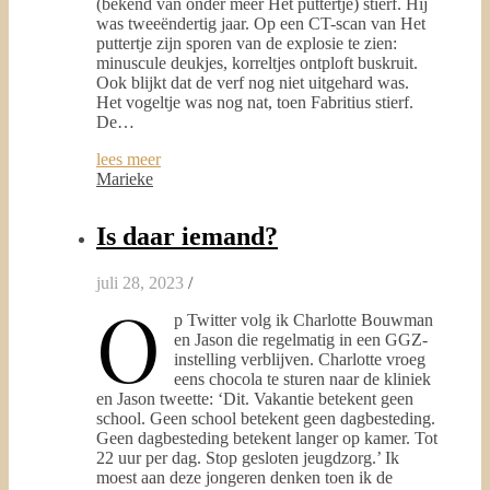
(bekend van onder meer Het puttertje) stierf. Hij
was tweeëndertig jaar. Op een CT-scan van Het
puttertje zijn sporen van de explosie te zien:
minuscule deukjes, korreltjes ontploft buskruit.
Ook blijkt dat de verf nog niet uitgehard was.
Het vogeltje was nog nat, toen Fabritius stierf.
De…
lees meer
Marieke
Is daar iemand?
juli 28, 2023
/
O
p Twitter volg ik Charlotte Bouwman
en Jason die regelmatig in een GGZ-
instelling verblijven. Charlotte vroeg
eens chocola te sturen naar de kliniek
en Jason tweette: ‘Dit. Vakantie betekent geen
school. Geen school betekent geen dagbesteding.
Geen dagbesteding betekent langer op kamer. Tot
22 uur per dag. Stop gesloten jeugdzorg.’ Ik
moest aan deze jongeren denken toen ik de