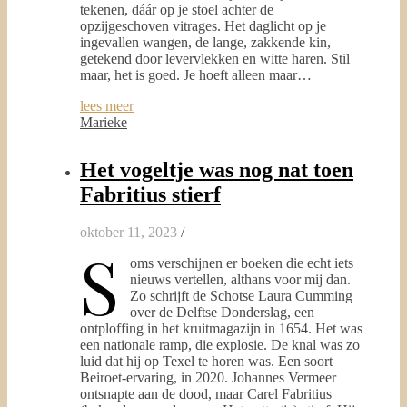
tekenen, dáár op je stoel achter de
opzijgeschoven vitrages. Het daglicht op je
ingevallen wangen, de lange, zakkende kin,
getekend door levervlekken en witte haren. Stil
maar, het is goed. Je hoeft alleen maar…
lees meer
Marieke
Het vogeltje was nog nat toen
Fabritius stierf
oktober 11, 2023
/
S
oms verschijnen er boeken die echt iets
nieuws vertellen, althans voor mij dan.
Zo schrijft de Schotse Laura Cumming
over de Delftse Donderslag, een
ontploffing in het kruitmagazijn in 1654. Het was
een nationale ramp, die explosie. De knal was zo
luid dat hij op Texel te horen was. Een soort
Beiroet-ervaring, in 2020. Johannes Vermeer
ontsnapte aan de dood, maar Carel Fabritius