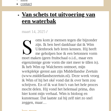
contact
Van schets tot uitvoering van
een waterbak
maart 14, 2025
/
S
oms kom je mensen tegen die bijzonder
zijn. Ik ben heel dankbaar dat ik Wim
Uilenbroek heb leren kennen. Hij heeft
me geholpen hoe ik een betonnen vorm
moet maken (geen fruitschaal o.i.d., maar een
eigenzinnige grote vorm die niet meer te tillen is).
Ik heb Wim op Walcheren ontmoet, mijn
werkplekje grenst aan zijn Middellandse Zeetuin
(www.middellandsezeetuin.nl). Deze week vroeg
ik Wim of hij het oké vond dat ik over hem zou
schrijven. En of ik wat foto’s van het hele proces
mocht delen. Hij vond het helemaal prima, dus
hier komt mijn verhaal. Wim is bioloog en
kunstenaar. Dat laatste zal hij zelf niet zo snel
zeggen, maar…
lees meer