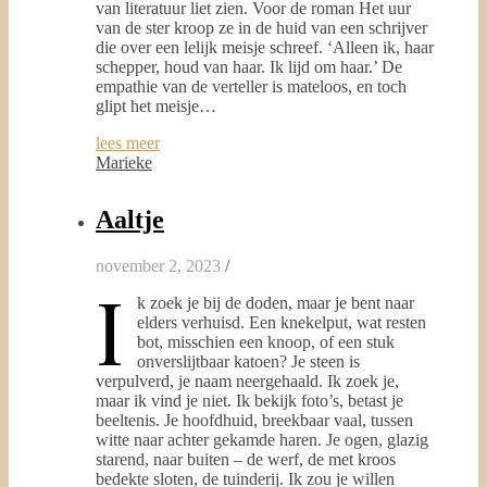
van literatuur liet zien. Voor de roman Het uur
van de ster kroop ze in de huid van een schrijver
die over een lelijk meisje schreef. ‘Alleen ik, haar
schepper, houd van haar. Ik lijd om haar.’ De
empathie van de verteller is mateloos, en toch
glipt het meisje…
lees meer
Marieke
Aaltje
november 2, 2023
/
I
k zoek je bij de doden, maar je bent naar
elders verhuisd. Een knekelput, wat resten
bot, misschien een knoop, of een stuk
onverslijtbaar katoen? Je steen is
verpulverd, je naam neergehaald. Ik zoek je,
maar ik vind je niet. Ik bekijk foto’s, betast je
beeltenis. Je hoofdhuid, breekbaar vaal, tussen
witte naar achter gekamde haren. Je ogen, glazig
starend, naar buiten – de werf, de met kroos
bedekte sloten, de tuinderij. Ik zou je willen